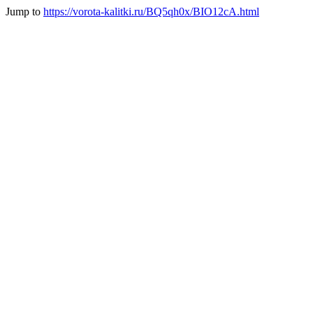
Jump to
https://vorota-kalitki.ru/BQ5qh0x/BIO12cA.html