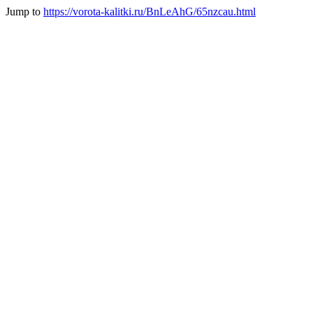
Jump to
https://vorota-kalitki.ru/BnLeAhG/65nzcau.html