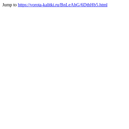
Jump to
https://vorota-kalitki.ru/BnLeAhG/6DthHb5.html