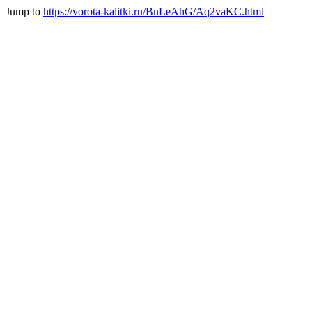
Jump to
https://vorota-kalitki.ru/BnLeAhG/Aq2vaKC.html