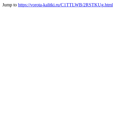
Jump to
https://vorota-kalitki.ru/C1TTLWB/2RSTKUg.html