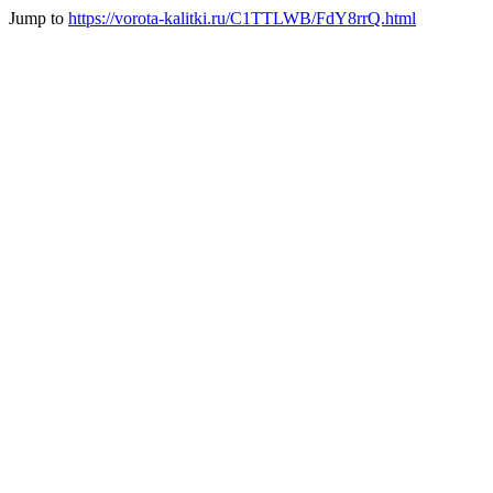
Jump to
https://vorota-kalitki.ru/C1TTLWB/FdY8rrQ.html