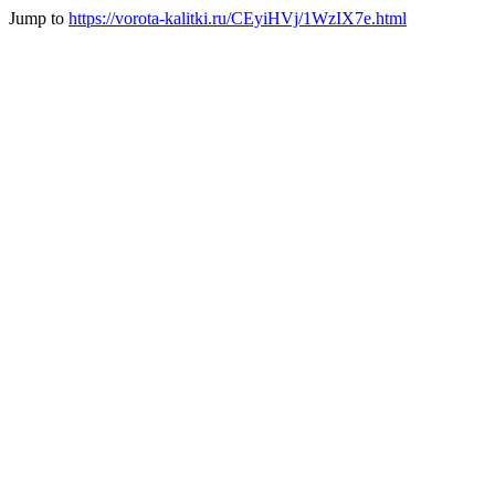
Jump to
https://vorota-kalitki.ru/CEyiHVj/1WzIX7e.html