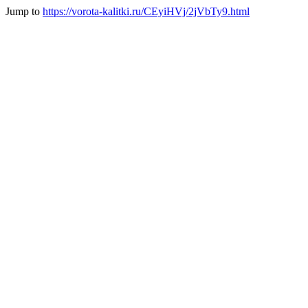
Jump to
https://vorota-kalitki.ru/CEyiHVj/2jVbTy9.html