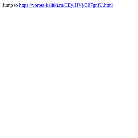
Jump to
https://vorota-kalitki.ru/CEyiHVj/C87gnfU.html