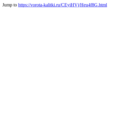
Jump to
https://vorota-kalitki.ru/CEyiHVj/Heu4f8G.html