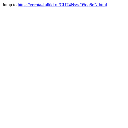
Jump to
https://vorota-kalitki.ru/CU74Nsw/05oq8oN.html