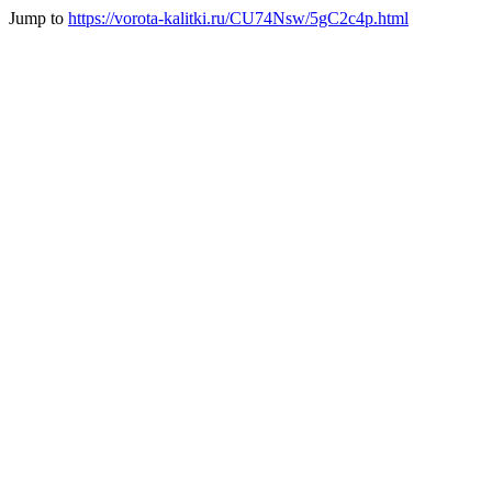
Jump to
https://vorota-kalitki.ru/CU74Nsw/5gC2c4p.html