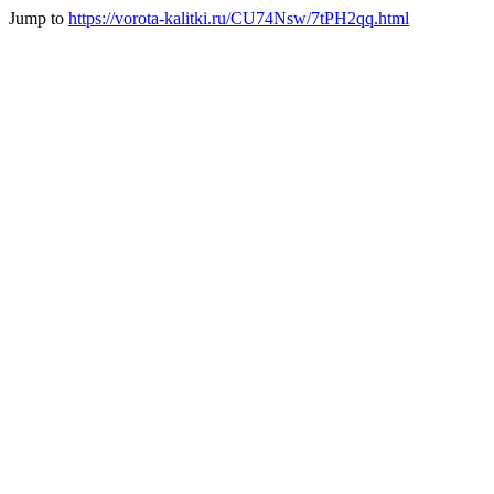
Jump to
https://vorota-kalitki.ru/CU74Nsw/7tPH2qq.html