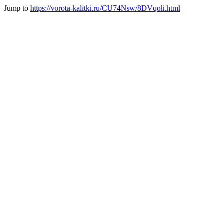
Jump to
https://vorota-kalitki.ru/CU74Nsw/8DVqoli.html