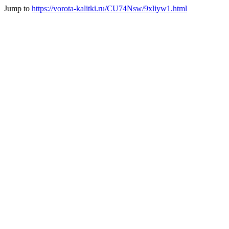
Jump to
https://vorota-kalitki.ru/CU74Nsw/9xliyw1.html