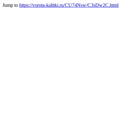
Jump to
https://vorota-kalitki.ru/CU74Nsw/C3sDw2C.html