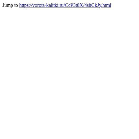
Jump to
https://vorota-kalitki.ru/CcP3t8X/4shCkJy.html