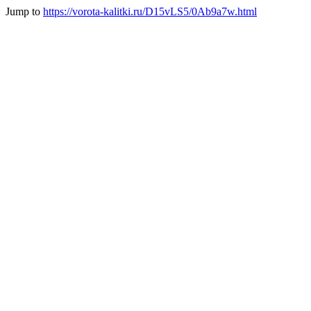
Jump to
https://vorota-kalitki.ru/D15vLS5/0Ab9a7w.html