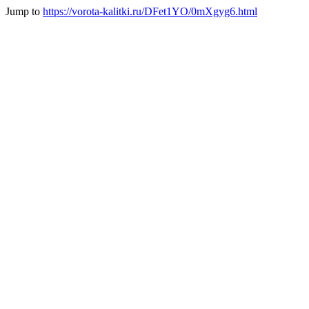
Jump to
https://vorota-kalitki.ru/DFet1YO/0mXgyg6.html