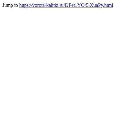
Jump to
https://vorota-kalitki.ru/DFet1YO/5lXuaPy.html