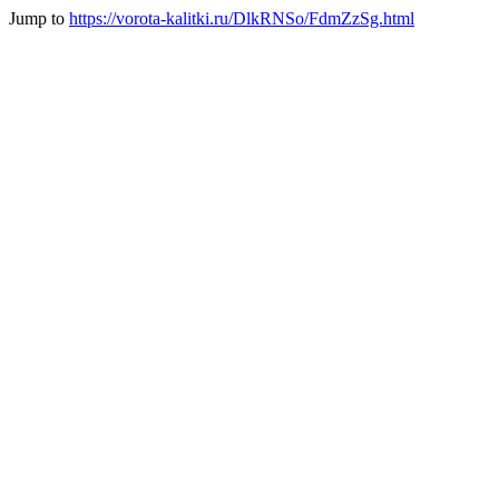
Jump to
https://vorota-kalitki.ru/DlkRNSo/FdmZzSg.html