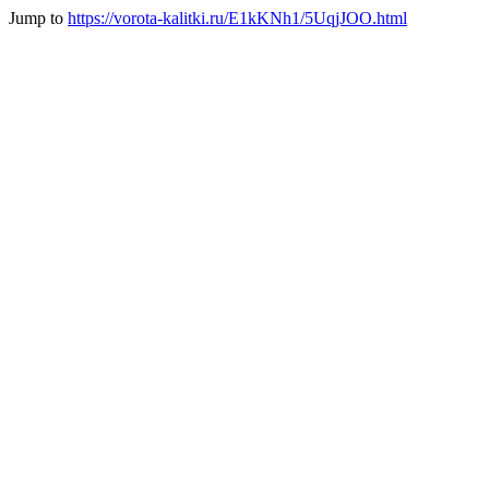
Jump to
https://vorota-kalitki.ru/E1kKNh1/5UqjJOO.html