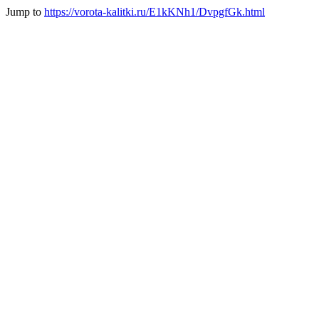
Jump to
https://vorota-kalitki.ru/E1kKNh1/DvpgfGk.html