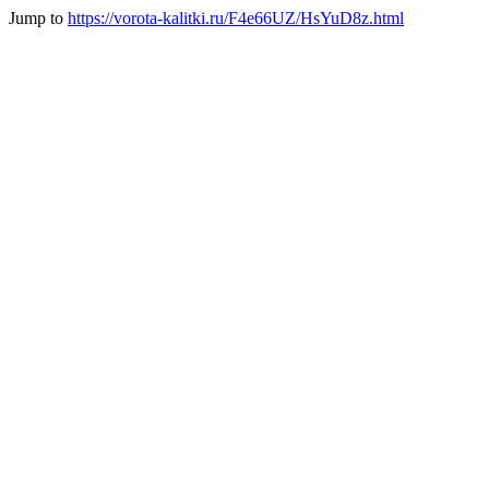
Jump to
https://vorota-kalitki.ru/F4e66UZ/HsYuD8z.html