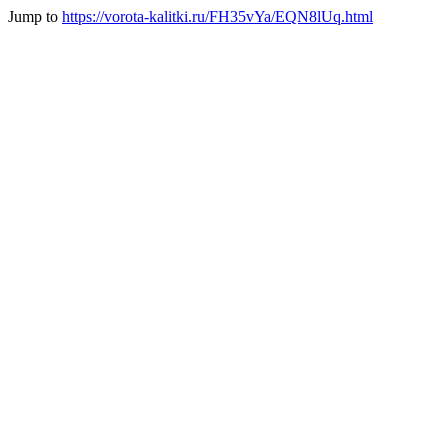
Jump to
https://vorota-kalitki.ru/FH35vYa/EQN8lUq.html