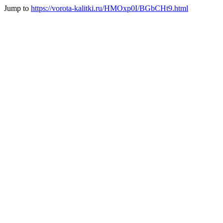
Jump to
https://vorota-kalitki.ru/HMOxp0I/BGbCHt9.html