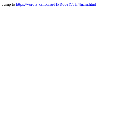
Jump to
https://vorota-kalitki.ru/HPRo5eY/8H4hjcm.html