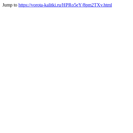
Jump to
https://vorota-kalitki.ru/HPRo5eY/8pm2TXv.html