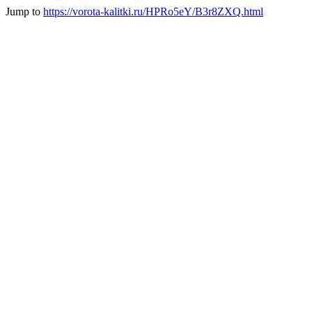
Jump to
https://vorota-kalitki.ru/HPRo5eY/B3r8ZXQ.html