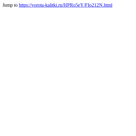
Jump to
https://vorota-kalitki.ru/HPRo5eY/FIo212N.html