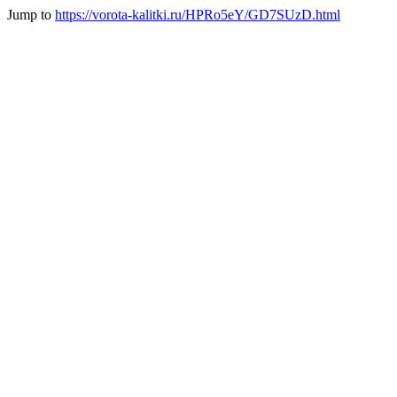
Jump to
https://vorota-kalitki.ru/HPRo5eY/GD7SUzD.html