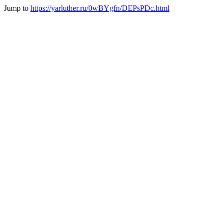
Jump to
https://yarluther.ru/0wBYgfn/DEPsPDc.html