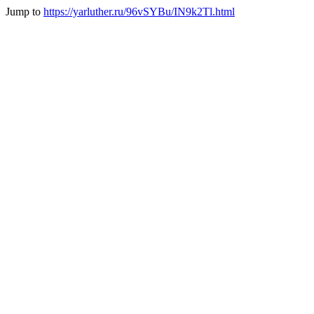
Jump to
https://yarluther.ru/96vSYBu/IN9k2Tl.html