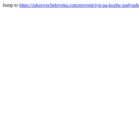
Jump to
https://zdorovecheloveka.com/novosti/syp-na-kozhe-zudyash