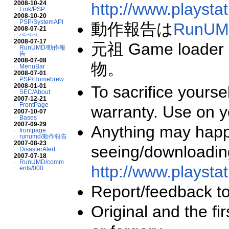
2008-10-24
http://www.playstat
Link/PSP
2008-10-20
PSP/SystemAPI
動作報告は
RunU
2008-07-21
ぺぺぺ
2008-07-17
元祖 Game loader
RunUMD/動作報
告
2008-07-08
物。
MenuBar
2008-07-01
PSP/Homebrew
2008-01-01
To sacrifice yours
SEC/About
2007-12-21
FrontPage
warranty. Use on yo
2007-10-07
Bases
2007-09-29
Anything may hap
frontpage
runumd/動作報告
2007-08-23
seeing/downloading
DisasterAlert
2007-07-18
RunUMD/comm
http://www.playstat
ents/000
Report/feedback t
Original and the f