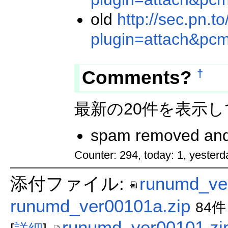
old
http://sec.pn.t
plugin=attach&pc
Comments?
†
最新の20件を表示
spam removed and
Counter: 294, today: 1, yesterd
添付ファイル:
runumd_ve
runumd_ver00101a.zip
84件
runumd_ver00101.zi