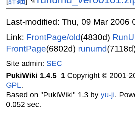
[
詳細
]
Last-modified: Thu, 09 Mar 2006 
Link:
FrontPage/old
(4830d)
Run
FrontPage
(6802d)
runumd
(7118d
Site admin:
SEC
PukiWiki 1.4.5_1
Copyright © 2001-
GPL
.
Based on "PukiWiki" 1.3 by
yu-ji
. Pow
0.052 sec.