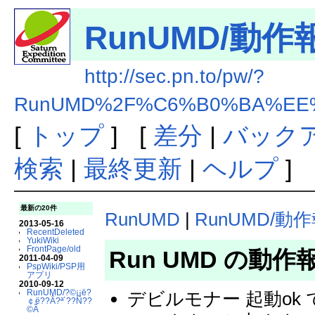
RunUMD/動作
http://sec.pn.to/pw/?
RunUMD%2F%C6%B0%BA%EE
[
トップ
] [
差分
|
バック
検索
|
最終更新
|
ヘルプ
]
最新の20件
RunUMD
|
RunUMD/動
2013-05-16
RecentDeleted
YukiWiki
FrontPage/old
Run UMD の動作
2011-04-09
PspWiki/PSP用
アプリ
2010-09-12
RunUMD/?©¡¡ë?
デビルモナー 起動o
￠ë??Â?ª´??Ñ??
©Ã