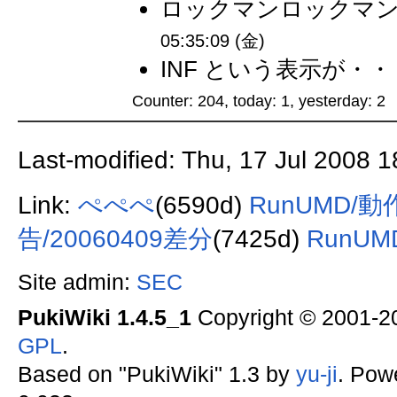
ロックマンロックマンって
05:35:09 (金)
INF という表示が・・・ 
Counter: 204, today: 1, yesterday: 2
Last-modified: Thu, 17 Jul 2008 
Link:
ぺぺぺ
(6590d)
RunUMD/
告/20060409差分
(7425d)
RunUM
Site admin:
SEC
PukiWiki 1.4.5_1
Copyright © 2001-
GPL
.
Based on "PukiWiki" 1.3 by
yu-ji
. Pow