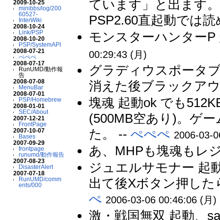
ています」と出ます。PSP1.
2009-10-25
minibbs/log/200
60527-
PSP2.60直起動では読
InterWiki
2008-10-24
Link/PSP
モンスターハンターP 起動、
2008-10-20
PSP/SystemAPI
2008-07-21
00:29:43 (月)
ぺぺぺ
2008-07-17
グラディウスポータブル 起
RunUMD/動作報
告
2008-07-08
消えた後ブラックアウト
MenuBar
2008-07-01
塊魂 起動ok でも5
PSP/Homebrew
2008-01-01
SEC/About
(500MB空あり)。
2007-12-21
FrontPage
た。 --
ぺぺぺ
2007-10-07
2006-03-0
Bases
2007-09-29
あ、MHPも塊魂もレジュ
frontpage
runumd/動作報告
2007-08-23
ジュエルサモナー 起動NG [
DisasterAlert
2007-07-18
出て後Xボタン押したら
RunUMD/comm
ents/000
ぺ
2006-03-06 00:46:06 (月)
激・戦国無双 起動、save