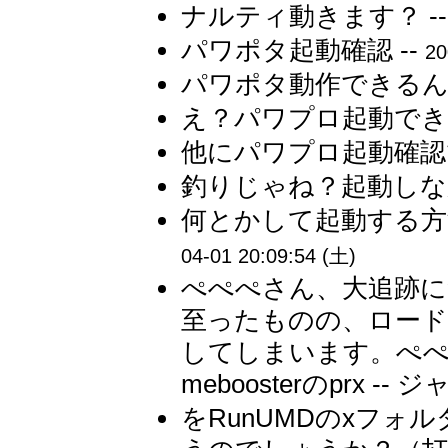
ナルティ動きます？ -
パワポタ起動確認 --
20
パワポタ動作できるんで
え？パワプロ起動できん
他にパワプロ起動確認
釣りじゃね？起動しなか
何とかして起動する方
04-01 20:09:54 (土)
ぺぺぺさん、大追跡に
至ったものの、ロード
してしまいます。ぺぺぺ
meboosterのprx -- 
をRunUMDのxフ