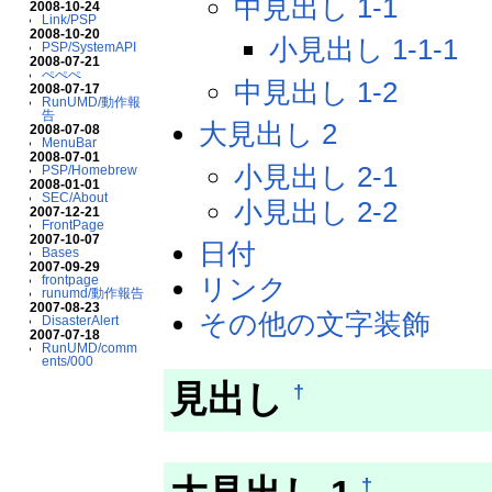
中見出し 1-1
2008-10-24
Link/PSP
2008-10-20
小見出し 1-1-1
PSP/SystemAPI
2008-07-21
ぺぺぺ
中見出し 1-2
2008-07-17
RunUMD/動作報
告
大見出し 2
2008-07-08
MenuBar
2008-07-01
小見出し 2-1
PSP/Homebrew
2008-01-01
SEC/About
小見出し 2-2
2007-12-21
FrontPage
2007-10-07
日付
Bases
2007-09-29
frontpage
リンク
runumd/動作報告
2007-08-23
その他の文字装飾
DisasterAlert
2007-07-18
RunUMD/comm
ents/000
見出し
†
†