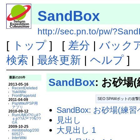
SandBox
http://sec.pn.to/pw/?San
[
トップ
] [
差分
|
バック
検索
|
最終更新
|
ヘルプ
]
最新の20件
SandBox
: お砂場
2013-05-16
RecentDeleted
YukiWiki
FrontPage/old
SEO SPAMボットの
2011-04-09
PspWiki/PSP用
アプリ
SandBox: お砂場(練
2010-09-12
RunUMD/?©¡¡ë?
見出し
￠ë??Â?ª´??Ñ??
©Ã
2009-10-25
大見出し 1
minibbs/log/200
60527-
InterWiki