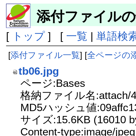
添付ファイルの
[
トップ
] [
一覧
|
単語検
[
添付ファイル一覧
] [
全ページの
tb06.jpg
ページ:Bases
格納ファイル名:attach/426
MD5ハッシュ値:09affc13d7
サイズ:15.6KB (16010 by
Content-type:image/jpeg